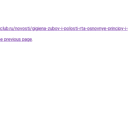
lub.ru/novosti/gigiena-zubov-i-polosti-rta-osnovnye-principy-i-
he previous page
.