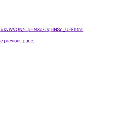
ne.ru/kvWVQN/OgHNSo/OgHNSo_UEF.html
.
he previous page
.