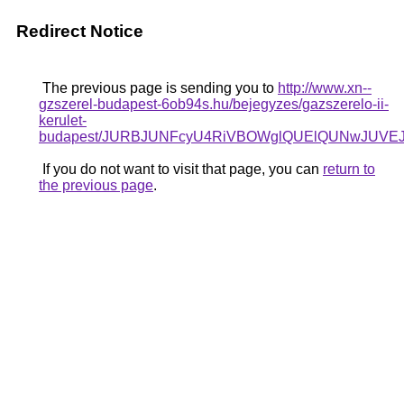
Redirect Notice
The previous page is sending you to
http://www.xn--
gzszerel-budapest-6ob94s.hu/bejegyzes/gazszerelo-ii-
kerulet-
budapest/JURBJUNFcyU4RiVBOWglQUElQUNwJUVE
If you do not want to visit that page, you can
return to
the previous page
.