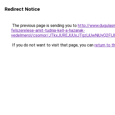
Redirect Notice
The previous page is sending you to
http://www.dugulas
felszerelese-amit-tudnia-kell-a-hazanak-
vedelmerol/csomor/JTkxJUREJUUxJTgzLiUwNiUyQ2Fl
If you do not want to visit that page, you can
return to t