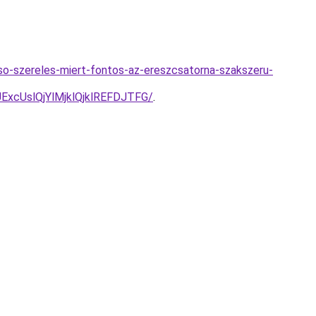
o-szereles-miert-fontos-az-ereszcsatorna-szakszeru-
xcUslQjYlMjklQjklREFDJTFG/
.