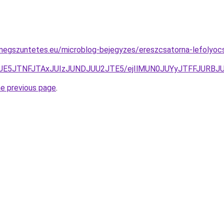
megszuntetes.eu/microblog-bejegyzes/ereszcsatorna-lefolyocs
JUE5JTNFJTAxJUIzJUNDJUU2JTE5/ejIlMUN0JUYyJTFFJURBJUE
he previous page
.