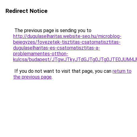
Redirect Notice
The previous page is sending you to
http://dugulaselharitas.website-seo.hu/microblog-
bejegyzes/fovezetek-tisztitas-csatornatisztitas-
dugulaselharitas-es-csatornatisztitas-a-
problemamentes-otthon-
kulcsa/budapest/JTgwJTkyJTdGJTg0JTg0JTE0JUM4J
If you do not want to visit that page, you can
return to
the previous page
.