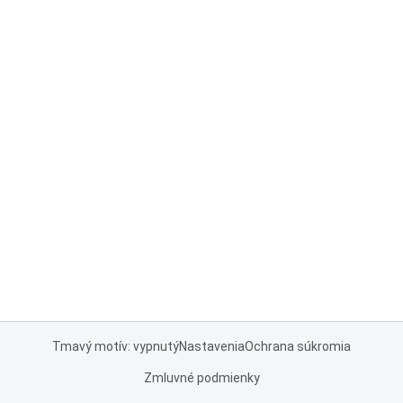
Tmavý motív: vypnutý
Nastavenia
Ochrana súkromia
Zmluvné podmienky